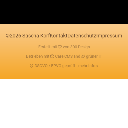
©2026 Sascha Korf
Kontakt
Datenschutz
Impressum
Erstellt mit
von
300 Design
Betrieben mit
Care CMS
and
grüner IT
DSGVO / EPVO geprüft - mehr Info »